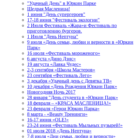
"Удачный День" в Юркин Парке
Щедрая Масленица!
1 июня "День супергероев"
17-18 июня "Фестиваль экологии"
2 Июля Фестиваль «Жара»и Фестиваль по
приготовлению бургеров.
1 Июля "День Нептуна"
9 июля «День семьи, любви и верности в «Юркин
Парк»
16 июля «Фестиваль мороженого»
6 августа «Дино Дэнс»
19 августа «Лавка Чудес»
2-3 сентября «Школа Мастеров»
23 сентября «Фестиваль Лего»
3 декабря «Удачный день с Девятка ТВ»
10 декабря «День Рождения Юркин Парк»
Новогодняя Ночь 2017
28 января "День студента в «Юркин Парк»
18 февраля – «КРАСА МАСЛЕНИЦА!»
23 февраля «Герои Юркин Парка»
8 марта - «Beauty Тренинги»
16-17 июня «OLE!»
23-24 июня «Фестиваль Мыльных пузырей!»
01 июля 2018 «День Нептуна»
7-8 июля «Дни семьи, любви и верности»