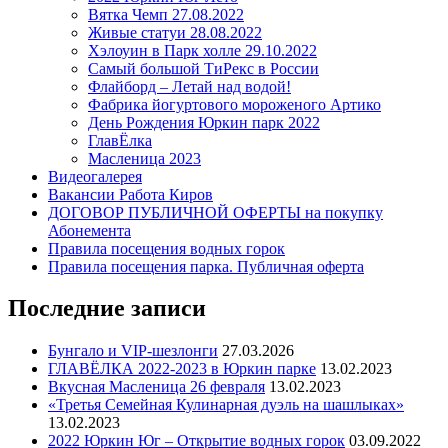
Вятка Чемп 27.08.2022
Живые статуи 28.08.2022
Хэлоуин в Парк холле 29.10.2022
Самый большой ТиРекс в России
Флайборд – Летай над водой!
Фабрика йогуртового мороженого Артико
День Рождения Юркин парк 2022
ГлавЁлка
Масленица 2023
Видеогалерея
Вакансии Работа Киров
ДОГОВОР ПУБЛИЧНОЙ ОФЕРТЫ на покупку
Абонемента
Правила посещения водных горок
Правила посещения парка. Публичная оферта
Последние записи
Бунгало и VIP-шезлонги
27.03.2026
ГЛАВЁЛКА 2022-2023 в Юркин парке
13.02.2023
Вкусная Масленица 26 февраля
13.02.2023
«Третья Семейная Кулинарная дуэль на шашлыках»
13.02.2023
2022 Юркин Юг – Открытие водных горок
03.09.2022