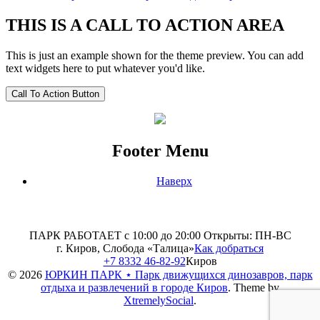
THIS IS A CALL TO ACTION AREA
This is just an example shown for the theme preview. You can add
text widgets here to put whatever you'd like.
Call To Action Button
Footer Menu
Наверх
ПАРК РАБОТАЕТ с 10:00 до 20:00
Открыты: ПН-ВС
г. Киров, Слобода «Талица»
Как добраться
+7 8332 46-82-92
Киров
© 2026
ЮРКИН ПАРК ⋆ Парк движущихся динозавров, парк
отдыха и развлечений в городе Киров
.
Theme by
XtremelySocial
.