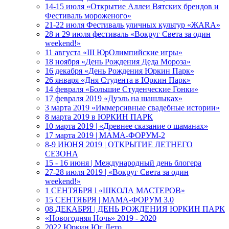
14-15 июля «Открытие Аллеи Вятских брендов и
Фестиваль мороженого»
21-22 июля Фестиваль уличных культур «ЖАRА»
28 и 29 июля фестиваль «Вокруг Света за один
weekend!»
11 августа «III ЮрОлимпийские игры»
18 ноября «День Рождения Деда Мороза»
16 декабря «День Рождения Юркин Парк»
26 января «Дня Студента в Юркин Парк»
14 февраля «Большие Студенческие Гонки»
17 февраля 2019 «Дуэль на шашлыках»
3 марта 2019 «Иммерсивные свадебные истории»
8 марта 2019 в ЮРКИН ПАРК
10 марта 2019 | «Древнее сказание о шаманах»
17 марта 2019 | МАМА-ФОРУМ-2
8-9 ИЮНЯ 2019 | ОТКРЫТИЕ ЛЕТНЕГО
СЕЗОНА
15 - 16 июня | Международный день блогера
27-28 июля 2019 | «Вокруг Света за один
weekend!»
1 СЕНТЯБРЯ l «ШКОЛА МАСТЕРОВ»
15 СЕНТЯБРЯ | МАМА-ФОРУМ 3.0
08 ДЕКАБРЯ | ДЕНЬ РОЖДЕНИЯ ЮРКИН ПАРК
«Новогодняя Ночь» 2019 - 2020
2022 Юркин Юг Лето