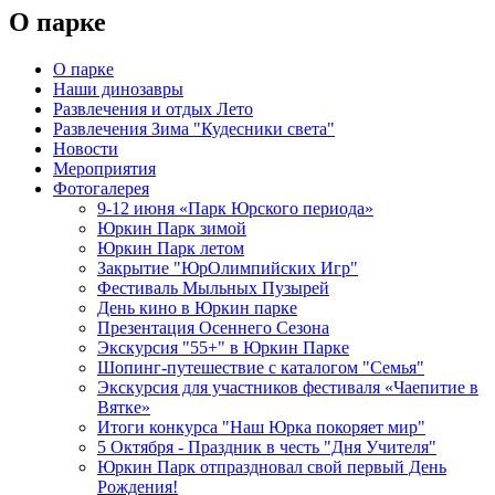
О парке
О парке
Наши динозавры
Развлечения и отдых Лето
Развлечения Зима "Кудесники света"
Новости
Мероприятия
Фотогалерея
9-12 июня «Парк Юрского периода»
Юркин Парк зимой
Юркин Парк летом
Закрытие "ЮрОлимпийских Игр"
Фестиваль Мыльных Пузырей
День кино в Юркин парке
Презентация Осеннего Сезона
Экскурсия "55+" в Юркин Парке
Шопинг-путешествие с каталогом "Семья"
Экскурсия для участников фестиваля «Чаепитие в
Вятке»
Итоги конкурса "Наш Юрка покоряет мир"
5 Октября - Праздник в честь "Дня Учителя"
Юркин Парк отпраздновал свой первый День
Рождения!