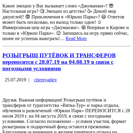
Какие эмоции у Вас вызывает слово «Джуманжи»? 😎
Настольная игра? 🧐 Эмоции из детства? 🥳 Дикий мир
джунглей? 😨 Приключения в «Юркин Парке»? 😃 Ответов
может быть несколько, но выход только один! ☺
Иммерсивная шоу-игра «Джуманжи». 🤩 Впервые в Кирове и
только в «Юркин Парке». 😉 Запишись на игру прямо сейчас,
иначе не успеешь выиграть!…
Read More
РОЗЫГРЫШ ПУТЁВОК И ТРАНСФЕРОВ
переносится с 28.07.19 на 04.08.19 в связи с
погодными условиями
25.07.2019
|
chernyadiev
Друзья. Важная информация! Розыгрыш путёвок и
трансферов от турагентства «Вятка-Тур» и парка отдыха,
обучения и развлечений «Юркин Парк» ПЕРЕНОСИТСЯ с 28
июля 2019 г. на 04 августа 2019, в связи с погодными
условиями. Согласно положению – условия участия, формат
розыгрыша и подарочный фонд остаются прежними.
Благодарим за внимание и желаем приятного отдыха на