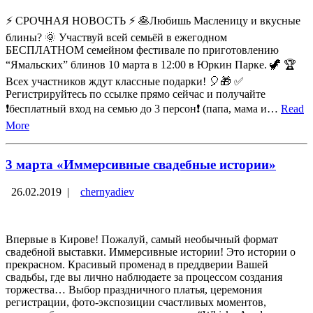
⚡ СРОЧНАЯ НОВОСТЬ ⚡ 🥞Любишь Масленицу и вкусные
блины? 🌞 Участвуй всей семьёй в ежегодном
БЕСПЛАТНОМ семейном фестивале по приготовлению
“Ямальских” блинов 10 марта в 12:00 в Юркин Парке. 🦖 🏆
Всех участников ждут классные подарки! 🎈🎁 ✅
Регистрируйтесь по ссылке прямо сейчас и получайте
❗бесплатный вход на семью до 3 персон❗ (папа, мама и…
Read
More
3 марта «Иммерсивные свадебные истории»
26.02.2019
|
chernyadiev
Впервые в Кирове! Пожалуй, самый необычный формат
свадебной выставки. Иммерсивные истории! Это истории о
прекрасном. Красивый променад в преддверии Вашей
свадьбы, где вы лично наблюдаете за процессом создания
торжества… Выбор праздничного платья, церемония
регистрации, фото-экспозиции счастливых моментов,