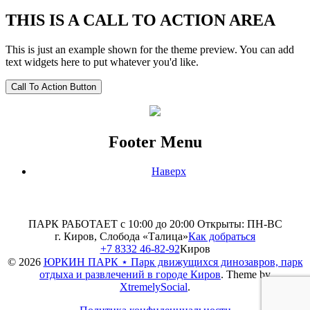
THIS IS A CALL TO ACTION AREA
This is just an example shown for the theme preview. You can add
text widgets here to put whatever you'd like.
Call To Action Button
Footer Menu
Наверх
ПАРК РАБОТАЕТ с 10:00 до 20:00
Открыты: ПН-ВС
г. Киров, Слобода «Талица»
Как добраться
+7 8332 46-82-92
Киров
© 2026
ЮРКИН ПАРК ⋆ Парк движущихся динозавров, парк
отдыха и развлечений в городе Киров
.
Theme by
XtremelySocial
.