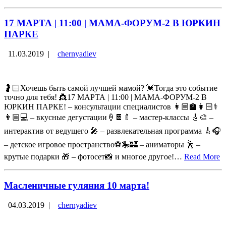
17 МАРТА | 11:00 | МАМА-ФОРУМ-2 В ЮРКИН
ПАРКЕ
11.03.2019
|
chernyadiev
🤰🏻Хочешь быть самой лучшей мамой? 💓Тогда это событие
точно для тебя! 👸17 МАРТА | 11:00 | МАМА-ФОРУМ-2 В
ЮРКИН ПАРКЕ! – консультации специалистов 👩🏼🏫👩🏻⚕
👨🏼💻 – вкусные дегустации🍦🍫🍼 – мастер-классы 🎸🎨 –
интерактив от ведущего 🎤 – развлекательная программа 🎸🎧
– детское игровое пространство⚽🎠🏰 – аниматоры 🕺 –
крутые подарки 🎁 – фотосет📸 и многое другое!…
Read More
Масленичные гуляния 10 марта!
04.03.2019
|
chernyadiev