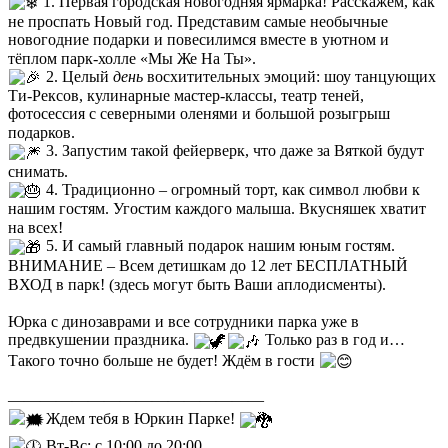
1. Первая городская новогодняя ярмарка! Расскажем, как
не проспать Новый год. Представим самые необычные
новогодние подарки и повесилимся вместе в уютном и
тёплом парк-холле «Мы Же На Ты».⠀
2. Целый
день
восхитительных эмоций: шоу танцующих
Ти-Рексов, кулинарные мастер-классы, театр теней,
фотосессия с северными оленями и большой розыгрыш
подарков.⠀
3. Запустим такой фейерверк, что даже за Вяткой будут
снимать.⠀
4. Традиционно – огромный торт, как символ любви к
нашим гостям. Угостим каждого малыша. Вкусняшек хватит
на всех!⠀
5. И самый главный подарок нашим юным гостям.
ВНИМАНИЕ – Всем детишкам до 12 лет БЕСПЛАТНЫЙ
ВХОД в парк! (здесь могут быть Ваши аплодисменты).⠀
⠀
Юрка с динозаврами и все сотрудники парка уже в
предвкушении праздника.
Только раз в год и…
Такого точно больше не будет! Ждём в гости
⠀
⠀
————————————————⠀
Ждем тебя в Юркин Парке!
⠀
Вт-Вс: с 10:00 до 20:00⠀