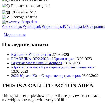
Понедельник- выходной⠀
(8332) 46-82-92⠀
Слобода Талица ⠀
www.yurkinpark.ru
⠀
#юркинпарк
#yurkinpark
#юркинпарк43
#yurkinpark43
#юркинп
Мероприятия
Последние записи
Бунгало и VIP-шезлонги
27.03.2026
ГЛАВЁЛКА 2022-2023 в Юркин парке
13.02.2023
Вкусная Масленица 26 февраля
13.02.2023
«Третья Семейная Кулинарная дуэль на шашлыках»
13.02.2023
2022 Юркин Юг – Открытие водных горок
03.09.2022
THIS IS A CALL TO ACTION AREA
This is just an example shown for the theme preview. You can add
text widgets here to put whatever you'd like.