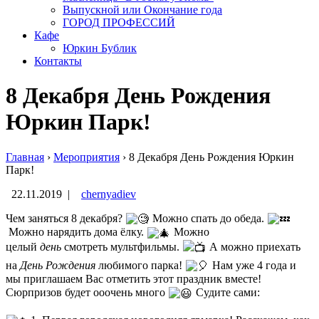
Выпускной или Окончание года
ГОРОД ПРОФЕССИЙ
Кафе
Юркин Бублик
Контакты
8 Декабря День Рождения
Юркин Парк!
Главная
›
Мероприятия
›
8 Декабря День Рождения Юркин
Парк!
22.11.2019
|
chernyadiev
Чем заняться 8 декабря?
Можно спать до обеда.
Можно нарядить дома ёлку.
Можно
целый
день
смотреть мультфильмы.
А можно приехать
на
День
Рождения
любимого парка!
Нам уже 4 года и
мы приглашаем Вас отметить этот праздник вместе!
Сюрпризов будет ооочень много
Судите сами:⠀
⠀